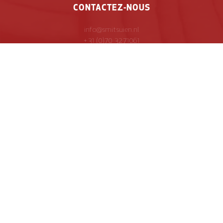
CONTACTEZ-NOUS
info@smitsuien.nl
+31 (0)70 3271061
ADRESSE
Elbe 33-37
2491 BT Den Haag
MÉDIAS SOCIAUX
© 2024 Smits Uien |
Privacy policy