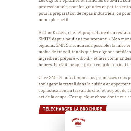
Les oignons épluchés et tranchés de SMITS sont
professionnels, pour les grandes et petites ent
pour la préparation de repas industriels, ou pour 
menu plus petit.
Arthur Kissels, chef et propriétaire d'un restaur
SMITS depuis neuf ans maintenant. « Mon menu
oignons. SMITS a rendu cela possible ; la mise 
moins de travail, tandis que les oignons prédéco
ingrédient préparé », dit-il, « et mes commandes
heures. Parfait lorsque j'ai un coup de feu inatte
Chez SMITS, nous tenons nos promesses : nos pr
soulagent le travail dans la cuisine et apporte
sophistication au travail du chef et au goût de ch
art de la coupe. C'est quelque chose dont nous 
TÉLÉCHARGER LA BROCHURE