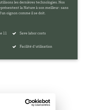
tilisons les dernières technologies. Nos
eprésentent la Nature à son meilleur : sans
t d'un oignon comme il se doit.
de 11
Save labor costs
Facilité d’utilisation