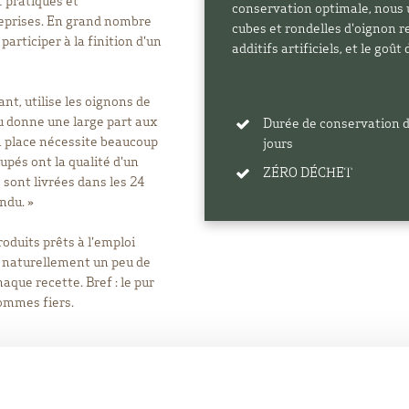
 pratiques et
conservation optimale, nous u
reprises. En grand nombre
cubes et rondelles d'oignon r
participer à la finition d'un
additifs artificiels, et le goû
ant, utilise les oignons de
 donne une large part aux
Durée de conservation 
en place nécessite beaucoup
jours
upés ont la qualité d'un
ZÉRO DÉCHET
 sont livrées dans les 24
ndu. »
oduits prêts à l'emploi
nt naturellement un peu de
aque recette. Bref : le pur
sommes fiers.